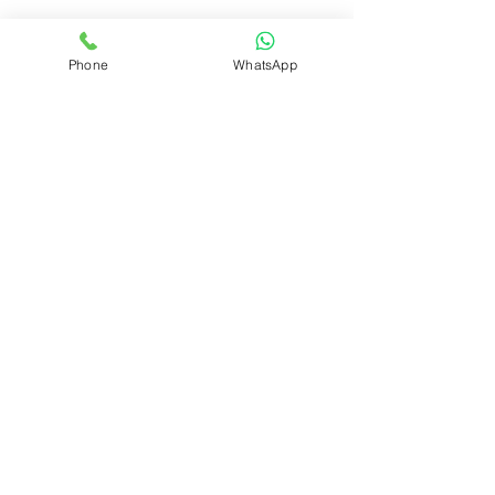
Phone
WhatsApp
תגובות
כתיבת תגובה...
10 אטרקציות באילת