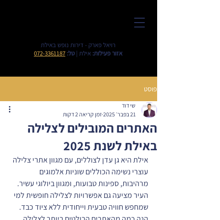
רויאל פארק - דירות נופש באילת
אזור פעילות:
אילת |
טל:
072-3361187
פוסט
שי דוד
21 בפבר׳ 2025
זמן קריאה 2 דקות
האתרים המובילים לצלילה
באילת לשנת 2025
אילת היא גן עדן לצוללים, עם מגוון אתרי צלילה 
עוצרי נשימה הכוללים שוניות אלמוגים 
מרהיבות, ספינות טבועות, ומגוון ביולוגי עשיר. 
העיר מציעה גם אפשרויות לצלילה חופשית למי 
שמחפש חוויה טבעית וייחודית ללא ציוד כבד. 
הנה כמה מהאתרים הבולטים ביותר לצלילה 